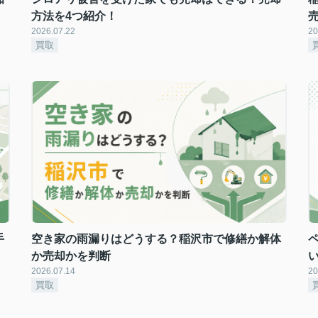
方法を4つ紹介！
2026.07.22
20
買取
手
空き家の雨漏りはどうする？稲沢市で修繕か解体
か売却かを判断
2026.07.14
20
買取