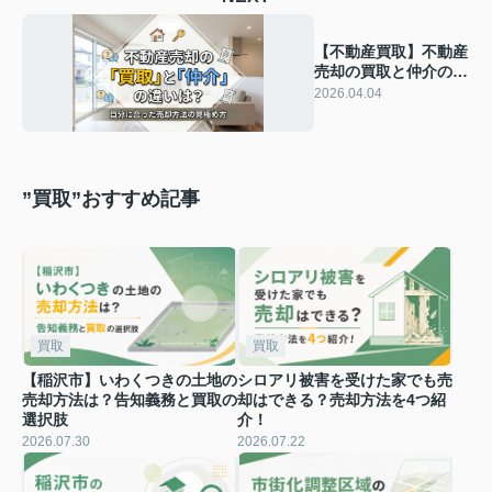
【不動産買取】不動産
売却の買取と仲介の違
いは？自分に合った売
2026.04.04
却方法の見極め方
”買取”おすすめ記事
買取
買取
【稲沢市】いわくつきの土地の
シロアリ被害を受けた家でも売
売却方法は？告知義務と買取の
却はできる？売却方法を4つ紹
選択肢
介！
2026.07.30
2026.07.22