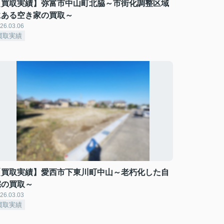
【買取実績】弥富市中山町北脇～市街化調整区域
にある空き家の買取～
26.03.06
買取実績
【買取実績】愛西市下東川町中山～老朽化した自
宅の買取～
26.03.03
買取実績