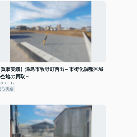
【買取実績】津島市牧野町西出～市街化調整区域
の空地の買取～
26.03.12
買取実績