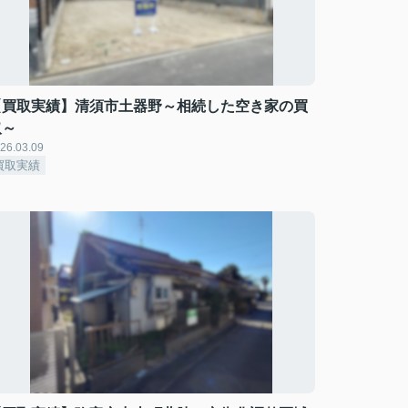
【買取実績】清須市土器野～相続した空き家の買
取～
26.03.09
買取実績