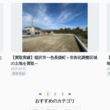
化
【買取実績】稲沢市一色長畑町～市街化調整区域
の土地を買取～
2026.03.01
20
買取実績
1
2
3
おすすめのカテゴリ