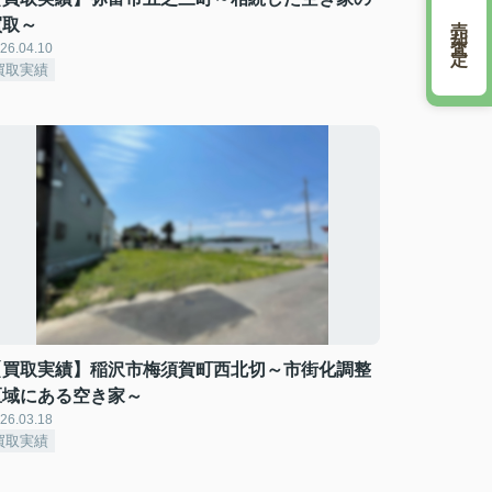
売却査定
買取～
26.04.10
買取実績
【買取実績】稲沢市梅須賀町西北切～市街化調整
区域にある空き家～
26.03.18
買取実績