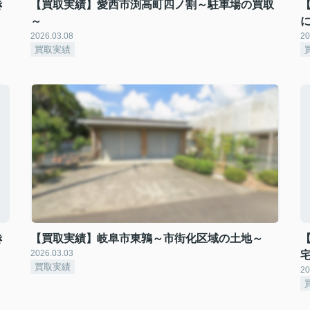
き
【買取実績】愛西市渕高町四ノ割～駐車場の買取
～
2026.03.08
20
買取実績
き
【買取実績】岐阜市東鶉～市街化区域の土地～
2026.03.03
買取実績
20