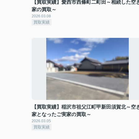
【買取実績】愛西市西條町二町田～相続した空
家の買取～
2026.03.08
買取実績
【買取実績】稲沢市祖父江町甲新田須賀北～空
家となったご実家の買取～
2026.03.05
買取実績