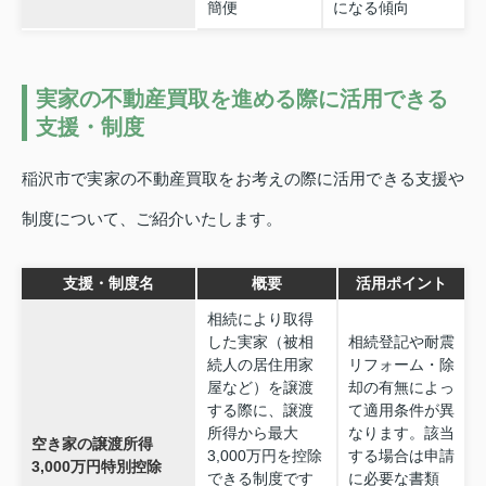
簡便
になる傾向
実家の不動産買取を進める際に活用できる
支援・制度
稲沢市で実家の不動産買取をお考えの際に活用できる支援や
制度について、ご紹介いたします。
支援・制度名
概要
活用ポイント
相続により取得
した実家（被相
相続登記や耐震
続人の居住用家
リフォーム・除
屋など）を譲渡
却の有無によっ
する際に、譲渡
て適用条件が異
所得から最大
なります。該当
空き家の譲渡所得
3,000万円を控除
する場合は申請
3,000万円特別控除
できる制度です
に必要な書類