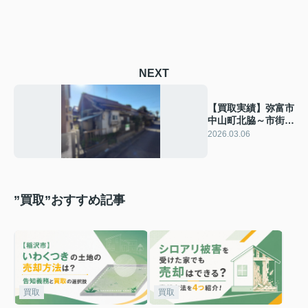
NEXT
【買取実績】弥富市
中山町北脇～市街化
調整区域にある空き
2026.03.06
家の買取～
”買取”おすすめ記事
買取
買取