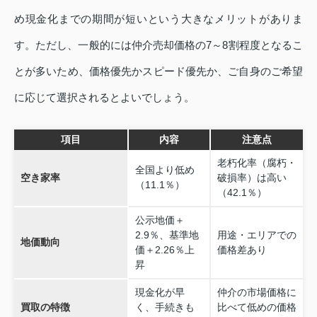
め現金化までの期間が短いという大きなメリットがありま
す。ただし、一般的には仲介売却価格の7～8割程度となるこ
とが多いため、価格優先かスピード優先か、ご自身のご希望
に応じて選択されるとよいでしょう。
項目
内容
注意点
老朽化率（腐朽・
全国より低め
空き家率
破損率）は高い
（11.1％）
（42.1％）
公示地価＋
2.9％、基準地
用途・エリアでの
地価動向
価＋2.26％上
価格差あり
昇
現金化が早
仲介の市場価格に
買取の特徴
く、手続きも
比べて低めの価格