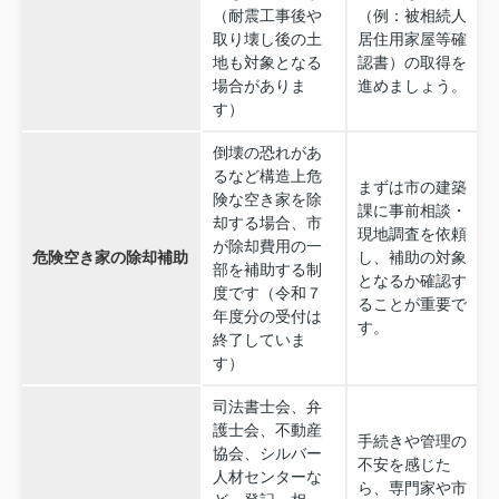
（耐震工事後や
（例：被相続人
取り壊し後の土
居住用家屋等確
地も対象となる
認書）の取得を
場合がありま
進めましょう。
す）
倒壊の恐れがあ
るなど構造上危
まずは市の建築
険な空き家を除
課に事前相談・
却する場合、市
現地調査を依頼
が除却費用の一
危険空き家の除却補助
し、補助の対象
部を補助する制
となるか確認す
度です（令和７
ることが重要で
年度分の受付は
す。
終了していま
す）
司法書士会、弁
護士会、不動産
手続きや管理の
協会、シルバー
不安を感じた
人材センターな
ら、専門家や市