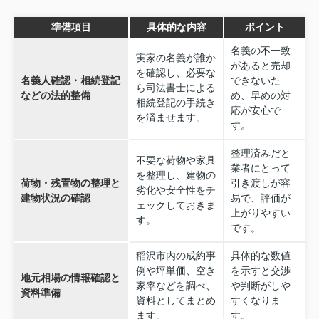
準備項目
具体的な内容
ポイント
名義の不一致
実家の名義が誰か
があると売却
を確認し、必要な
名義人確認・相続登記
できないた
ら司法書士による
などの法的整備
め、早めの対
相続登記の手続き
応が安心で
を済ませます。
す。
整理済みだと
不要な荷物や家具
業者にとって
を整理し、建物の
荷物・残置物の整理と
引き渡しが容
劣化や安全性をチ
建物状況の確認
易で、評価が
ェックしておきま
上がりやすい
す。
です。
稲沢市内の成約事
具体的な数値
例や坪単価、空き
を示すと交渉
地元相場の情報確認と
家率などを調べ、
や判断がしや
資料準備
資料としてまとめ
すくなりま
ます。
す。