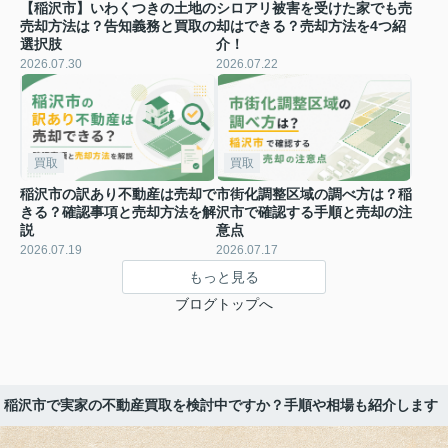
【稲沢市】いわくつきの土地の
シロアリ被害を受けた家でも売
売却方法は？告知義務と買取の
却はできる？売却方法を4つ紹
選択肢
介！
2026.07.30
2026.07.22
買取
買取
稲沢市の訳あり不動産は売却で
市街化調整区域の調べ方は？稲
きる？確認事項と売却方法を解
沢市で確認する手順と売却の注
説
意点
2026.07.19
2026.07.17
もっと見る
ブログトップへ
】稲沢市で実家の不動産買取を検討中ですか？手順や相場も紹介します