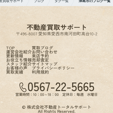
産買取サポート
ブログ
タグ一覧
津島市のブログ一覧
〒496-8007 愛知県愛西市南河田町高台10-2
TOP
買取ブログ
運営会社紹介
お問い合わせ
更新情報
来店予約
お役立ち情報
売却査定
スタッフ紹介
サイトマップ
お客様の声
プライバシーポリシー
買取実績
利用規約
0567-22-5665
営業時間：10：00～18：00 定休日：毎週 水曜日
© 株式会社不動産トータルサポート
All Rights Reserved.