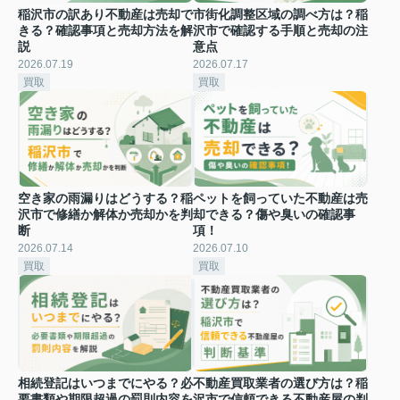
稲沢市の訳あり不動産は売却で
市街化調整区域の調べ方は？稲
きる？確認事項と売却方法を解
沢市で確認する手順と売却の注
説
意点
2026.07.19
2026.07.17
買取
買取
空き家の雨漏りはどうする？稲
ペットを飼っていた不動産は売
沢市で修繕か解体か売却かを判
却できる？傷や臭いの確認事
断
項！
2026.07.14
2026.07.10
買取
買取
相続登記はいつまでにやる？必
不動産買取業者の選び方は？稲
要書類や期限超過の罰則内容を
沢市で信頼できる不動産屋の判