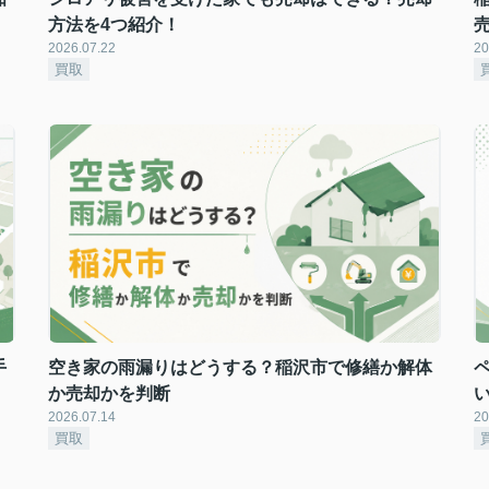
方法を4つ紹介！
2026.07.22
20
買取
手
空き家の雨漏りはどうする？稲沢市で修繕か解体
か売却かを判断
2026.07.14
20
買取