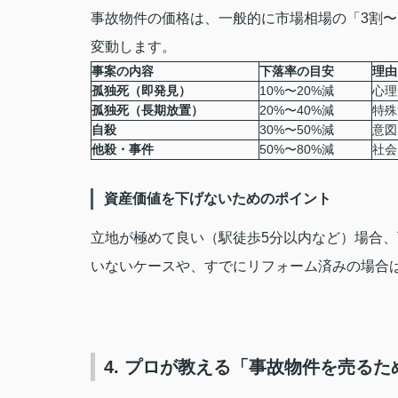
事故物件の価格は、一般的に市場相場の「3割〜
変動します。
事案の内容
下落率の目安
理由
孤独死（即発見）
10%〜20%減
心理
孤独死（長期放置）
20%〜40%減
特殊
自殺
30%〜50%減
意図
他殺・事件
50%〜80%減
社会
資産価値を下げないためのポイント
立地が極めて良い（駅徒歩5分以内など）場合
いないケースや、すでにリフォーム済みの場合
4. プロが教える「事故物件を売るた