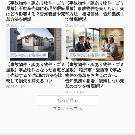
【事故物件・訳あり物件・ゴミ
【事故物件・訳あり物件・ゴミ
屋敷】不動産売却に心理的瑕疵
屋敷】事故物件を売りたい！売
はどう影響する？告知義務や売
却方法・相場価格・告知義務ま
却方法を解説
で徹底解説
2026.06.30
2026.04.30
買取事例とお客様の声
買取事例とお客様の声
【事故物件・訳あり物件・ゴミ
【事故物件・訳あり物件・ゴミ
屋敷】事故物件となった自宅ど
屋敷】 稲沢市・愛西市で事故
う売却する？ 売却の方法を比
物件の売却をお考えの方へ。
較して損失を抑えるコツ
告知義務や相場、後悔しない売
却のコツを徹底解説
2026.04.15
2026.04.12
もっと見る
ブログトップへ