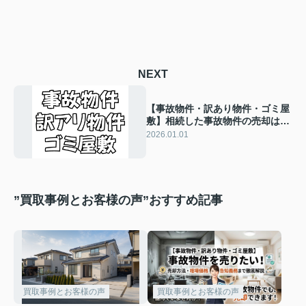
NEXT
【事故物件・訳あり物件・ゴミ屋
敷】相続した事故物件の売却はど
うする？津島市での注意点を解説
2026.01.01
”買取事例とお客様の声”おすすめ記事
買取事例とお客様の声
買取事例とお客様の声