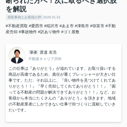
断られた方へ！次に取るべき選択肢
を解説
買取事例とお客様の声
2026.01.01
#不動産買取
#愛西市
#稲沢市
#あま市
#津島市
#弥富市
#不動
産売却
#事故物件
#訳あり物件
#ゴミ屋敷
渡邉 友浩
筆者
不動産キャリア25年
この仕事は『ありがとう』が溢れています。お取り扱いする
商品が高価であるため、責任が重くプレッシャーが大きい仕
事です。ただ、それ以上に、『良い物件を見つけてくれてあ
りがとう！！』『早く売却してくれてありがとう！！』『困
ってる不動産の問題が解決できてありがとう！！』など。お
客様から本当にたくさんの『ありがとう』を頂きます。地域
の不動産業者にしかできない仕事で街づくりに貢献していき
たいです。