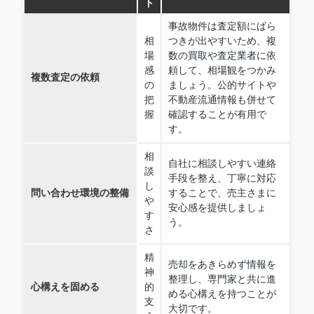
ト
事故物件は査定額にばら
相
つきが出やすいため、複
場
数の買取や査定業者に依
感
頼して、相場観をつかみ
複数査定の依頼
の
ましょう。公的サイトや
把
不動産流通情報も併せて
握
確認することが有用で
す。
相
自社に相談しやすい連絡
談
手段を整え、丁寧に対応
し
問い合わせ環境の整備
することで、売主さまに
や
安心感を提供しましょ
す
う。
さ
精
売却をあきらめず情報を
神
整理し、専門家と共に進
心構えを固める
的
める心構えを持つことが
支
大切です。