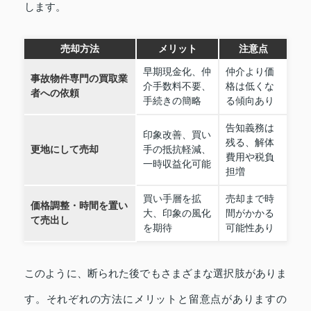
します。
売却方法
メリット
注意点
早期現金化、仲
仲介より価
事故物件専門の買取業
介手数料不要、
格は低くな
者への依頼
手続きの簡略
る傾向あり
告知義務は
印象改善、買い
残る、解体
更地にして売却
手の抵抗軽減、
費用や税負
一時収益化可能
担増
買い手層を拡
売却まで時
価格調整・時間を置い
大、印象の風化
間がかかる
て売出し
を期待
可能性あり
このように、断られた後でもさまざまな選択肢がありま
す。それぞれの方法にメリットと留意点がありますの