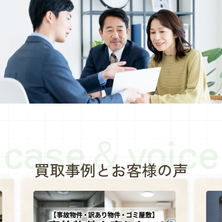
case＆voice
買取事例とお客様の声