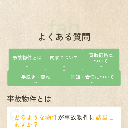
faq
よくある質問
買取価格に
事故物件とは
買取について
ついて
手続き・流れ
告知・責任について
事故物件とは
Q1
どのような物件
が事故物件に
該当し
ますか？