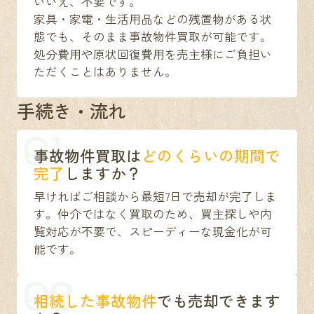
いいえ、不要です。
家具・家電・生活用品などの残置物がある状
態でも、そのまま事故物件買取が可能です。
処分費用や原状回復費用を売主様にご負担い
ただくことはありません。
手続き・流れ
Q1
事故物件買取は
どのくらいの期間で
完了
しますか？
早ければご相談から最短7日で売却が完了しま
す。仲介ではなく買取のため、買主探しや内
覧対応が不要で、スピーディーな現金化が可
能です。
Q2
相続した事故物件
でも売却できます