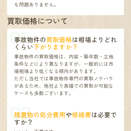
も問題ありません。
買取価格について
Q1
事故物件の
買取価格
は相場よりどれ
くらい
下がりますか？
事故物件の買取価格は、内容・築年数・立地
条件などにより異なりますが、一般的には市
場相場より低くなる傾向があります。
ただし当社では事故物件専門の買取ノウハウ
があるため、他社より高値での買取が可能な
ケースも多数ございます。
Q2
残置物の処分費用
や
修繕費
は必要で
すか？