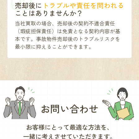
Q2
売却後に
トラブルや責任を問われる
ことはありませんか？
当社買取の場合、売却後の契約不適合責任
（瑕疵担保責任）は免責となる契約内容が基
本です。事故物件売却後のトラブルリスクを
最小限に抑えることができます。
お問い合わせ
お客様にとって最適な方法を、
一緒に考えさせていただきます。