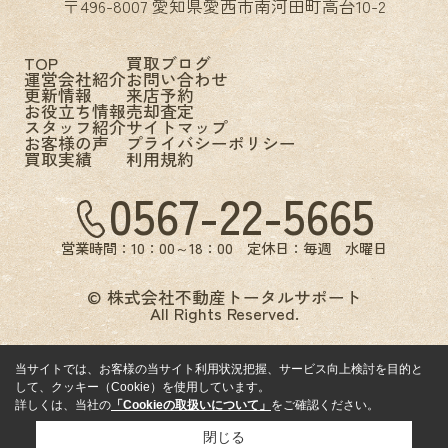
〒496-8007 愛知県愛西市南河田町高台10-2
TOP
買取ブログ
運営会社紹介
お問い合わせ
更新情報
来店予約
お役立ち情報
売却査定
スタッフ紹介
サイトマップ
お客様の声
プライバシーポリシー
買取実績
利用規約
0567-22-5665
営業時間：10：00～18：00 定休日：毎週 水曜日
© 株式会社不動産トータルサポート
All Rights Reserved.
当サイトでは、お客様の当サイト利用状況把握、サービス向上検討を目的と
して、クッキー（Cookie）を使用しています。
詳しくは、当社の
「Cookieの取扱いについて」
をご確認ください。
閉じる