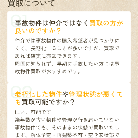
買取について
Q1
事故物件は仲介ではなく
買取の方が
良いのですか？
仲介では事故物件の購入希望者が見つかりに
くく、長期化することが多いですが、買取で
あれば確実に売却できます。
周囲に知られず、早期に手放したい方には事
故物件買取がおすすめです。
Q2
老朽化した物件
や
管理状態が悪くて
も
買取可能ですか？
はい、可能です。
築年数が古い物件や管理が行き届いていない
事故物件でも、そのままの状態で買取いたし
ます。解体予定・再建築不可・空き家状態で