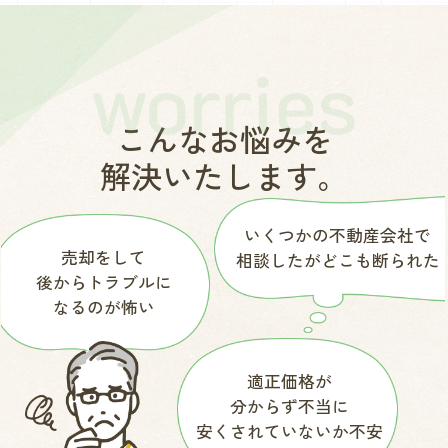
ぜひ最後までご覧ください。 【目次】・...
ま
こんなお悩みを
解決いたします。
いくつかの不動産会社で
売却をして
相談したがどこも断られた
後からトラブルに
なるのが怖い
適正価格が
分からず不当に
安くされていないか不安