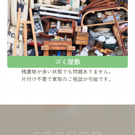
残置物が多い状態でも問題ありません。
片付け不要で買取のご相談が可能です。
reason