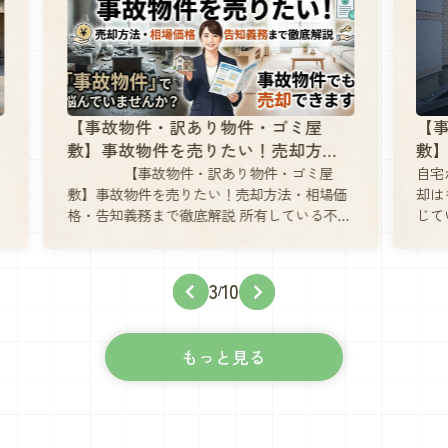
【事故物件・訳あり物件・ゴミ屋
【
敷】事故物件となった自宅どう売却
敷
解
する？ 売却の方法を比較して損失を
却
自宅が「事故物件」になってしまったら、売
【
価
却はもう難しいのではないか。そう不安に感
市
抑えるコツ
場
不動
じている方は少なくありません。しかし、事
へ
説
故物件となった自宅でも、ポイントを押さえ
を
う
れば売却自体は十分に可能です。大切なの
が
不
は、まず自宅が本当に事故物件に該当するの
市
3
10
/
から
かを正しく理解し、そのうえで適切な売却方
安
だ
法を選ぶことです。本記事では、「事故物件
ト
な
自宅 売却 方法」というキーワードを軸に、
中
もっと見る
対
判断基準から売り出し方、価格の決め方、ト
く
が
ラブルを防ぐ手続きまで、順を追ってわかり
地
産
やすく解説します。自宅のことで誰にも相談
ー
取
できずに悩んでいる方も、読み進めることで
「
相
取るべき行動が具体的に見えてきますので、
い