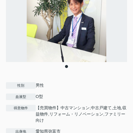
男性
性別
O型
血液型
【売買物件】中古マンション,中古戸建て,土地,収
得意物件
益物件,リフォーム・リノベーション,ファミリー
向け
愛知県弥富市
出身地