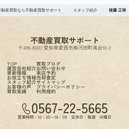
不動産買取なら不動産買取サポート
スタッフ紹介
後藤 正裕
〒496-8007 愛知県愛西市南河田町高台10-2
TOP
買取ブログ
運営会社紹介
お問い合わせ
更新情報
来店予約
お役立ち情報
売却査定
スタッフ紹介
サイトマップ
お客様の声
プライバシーポリシー
買取実績
利用規約
0567-22-5665
営業時間：10：00～18：00 定休日：毎週 水曜日