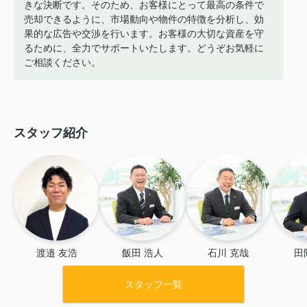
きな決断です。そのため、お客様にとって最高の条件で
売却できるように、市場動向や物件の特徴を分析し、効
果的な広告や交渉を行います。お客様の大切な資産を守
るために、全力でサポートいたします。どうぞお気軽に
ご相談ください。
スタッフ紹介
渡邉 友浩
飯田 浩人
石川 克哉
田
スタッフ一覧